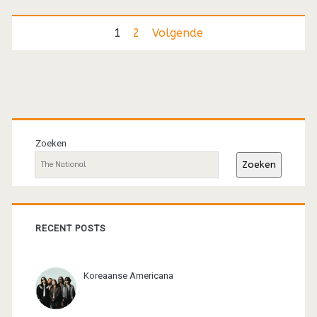
Berichten
1
2
Volgende
paginering
Primaire
sidebar
Zoeken
Zoeken
RECENT POSTS
Koreaanse Americana