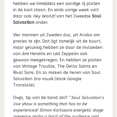
hebben we inmiddels een aardige rij platen
in de kast staan. En sinds vorige week valt
daar ook
Hey World!
van het Zweedse
Soul
Salvastion
onder.
Vier mannen uit Zweden dus, uit Arvika om
precies te zijn. Dat ligt tamelijk uit de buurt,
maar gelukkig hebben ze daar de invloeden
van Jimi Hendrix en Led Zeppelin ook
gewoon meegekregen. En hebben ze platen
van Vintage Trouble, The Delta Saints en
Rival Sons. En zo maken de heren van Soul
Salvation
bra musik
(dank Google
Translate).
Owja, tip van de band zelf: “
Soul Salvation´s
live show is something that has to be
experienced! Simon Karlssons energetic stage
presence grabs a hold of the audience and