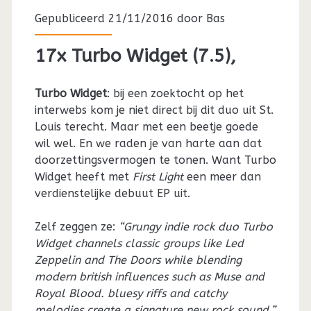
Gepubliceerd 21/11/2016 door
Bas
17x Turbo Widget (7.5),
Turbo Widget
: bij een zoektocht op het
interwebs kom je niet direct bij dit duo uit St.
Louis terecht. Maar met een beetje goede
wil wel. En we raden je van harte aan dat
doorzettingsvermogen te tonen. Want Turbo
Widget heeft met
First Light
een meer dan
verdienstelijke debuut EP uit.
Zelf zeggen ze:
“Grungy indie rock duo Turbo
Widget channels classic groups like Led
Zeppelin and The Doors while blending
modern british influences such as Muse and
Royal Blood. bluesy riffs and catchy
melodies create a signature new rock sound.”