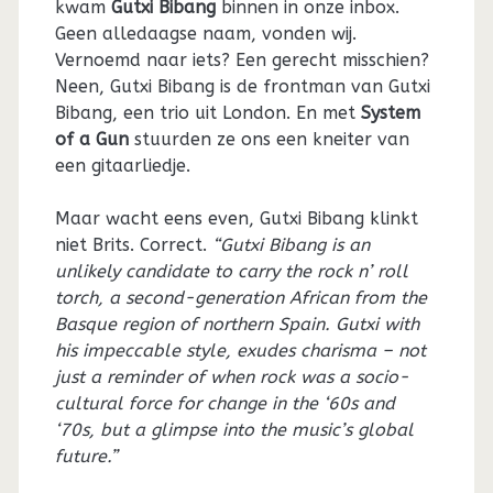
kwam
Gutxi Bibang
binnen in onze inbox.
Geen alledaagse naam, vonden wij.
Vernoemd naar iets? Een gerecht misschien?
Neen, Gutxi Bibang is de frontman van Gutxi
Bibang, een trio uit London. En met
System
of a Gun
stuurden ze ons een kneiter van
een gitaarliedje.
Maar wacht eens even, Gutxi Bibang klinkt
niet Brits. Correct.
“Gutxi Bibang is an
unlikely candidate to carry the rock n’ roll
torch, a second-generation African from the
Basque region of northern Spain. Gutxi with
his impeccable style, exudes charisma – not
just a reminder of when rock was a socio-
cultural force for change in the ‘60s and
‘70s, but a glimpse into the music’s global
future.”