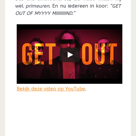
wel
primeuren
. En nu iedereen in koor:
“GET
OUT OF MYYYY MIIIIIIIIND.”
Bekijk deze video op YouTube
.