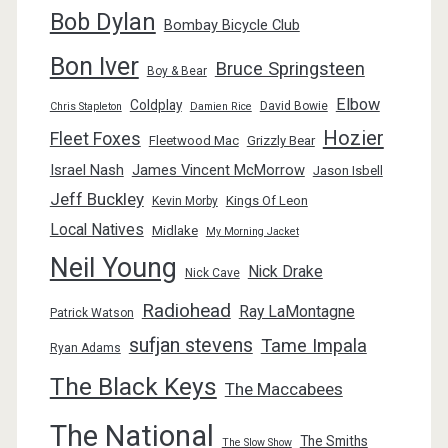
Bob Dylan
Bombay Bicycle Club
Bon Iver
Bruce Springsteen
Boy & Bear
Elbow
Coldplay
David Bowie
Chris Stapleton
Damien Rice
Hozier
Fleet Foxes
Fleetwood Mac
Grizzly Bear
Israel Nash
James Vincent McMorrow
Jason Isbell
Jeff Buckley
Kings Of Leon
Kevin Morby
Local Natives
Midlake
My Morning Jacket
Neil Young
Nick Drake
Nick Cave
Radiohead
Ray LaMontagne
Patrick Watson
sufjan stevens
Tame Impala
Ryan Adams
The Black Keys
The Maccabees
The National
The Smiths
The Slow Show