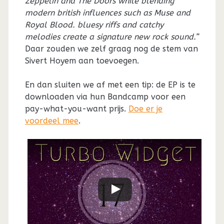
Zeppelin and The Doors while blending
modern british influences such as Muse and
Royal Blood. bluesy riffs and catchy
melodies create a signature new rock sound.”
Daar zouden we zelf graag nog de stem van
Sivert Hoyem aan toevoegen.
En dan sluiten we af met een tip: de EP is te
downloaden via hun Bandcamp voor een
pay-what-you-want prijs.
Doe er je
voordeel mee
.