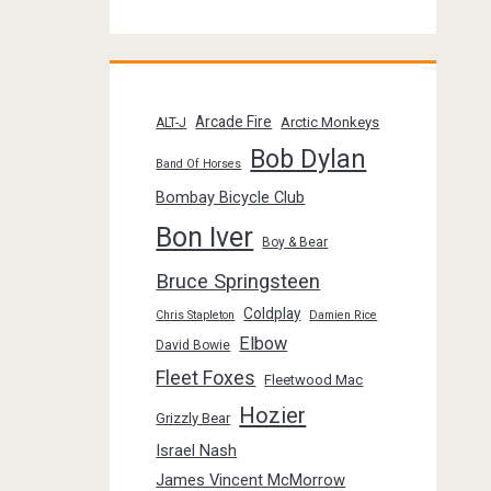
Arcade Fire
Arctic Monkeys
ALT-J
Bob Dylan
Band Of Horses
Bombay Bicycle Club
Bon Iver
Boy & Bear
Bruce Springsteen
Coldplay
Chris Stapleton
Damien Rice
Elbow
David Bowie
Fleet Foxes
Fleetwood Mac
Hozier
Grizzly Bear
Israel Nash
James Vincent McMorrow