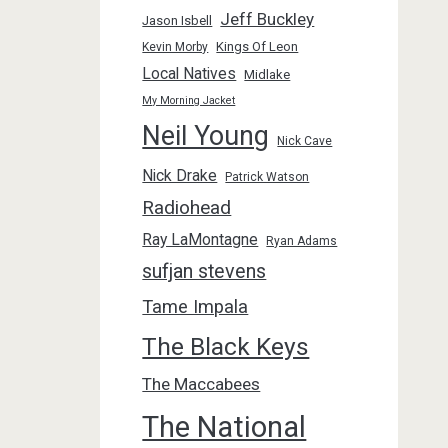
Jeff Buckley
Jason Isbell
Kings Of Leon
Kevin Morby
Local Natives
Midlake
My Morning Jacket
Neil Young
Nick Cave
Nick Drake
Patrick Watson
Radiohead
Ray LaMontagne
Ryan Adams
sufjan stevens
Tame Impala
The Black Keys
The Maccabees
The National