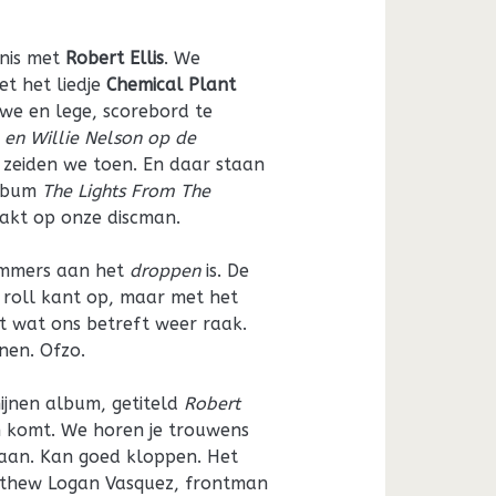
nnis met
Robert Ellis
. We
t het liedje
Chemical Plant
we en lege, scorebord te
n Willie Nelson op de
, zeiden we toen. En daar staan
album
The Lights From The
akt op onze discman.
nummers aan het
droppen
is. De
n roll kant op, maar met het
t wat ons betreft weer raak.
nen. Ofzo.
ijnen album, getiteld
Robert
n komt. We horen je trouwens
aan. Kan goed kloppen. Het
thew Logan Vasquez, frontman