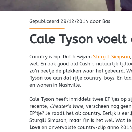
Gepubliceerd 29/12/2014 door
Bas
Cale Tyson voelt 
Country is hip. Dat bewijzen
Sturgill Simpson
wel. En ook good old Cash is natuurlijk tijdloo
zo’n beetje de plekken waar het gebeurd. 
Tyson
toe aan dat rijtje country-boys. En laat
en wonen in Nashville.
Cale Tyson heeft inmiddels twee EP’tjes op z
recente,
Cheater’s Wine
, verscheen nog gee
EP’tje? Je raadt het al: country. Eerlijk is eerl
Sturgill Simpson, maar fijn is het wel. Wat t
Love
en onvervalste country-clip anno 2014