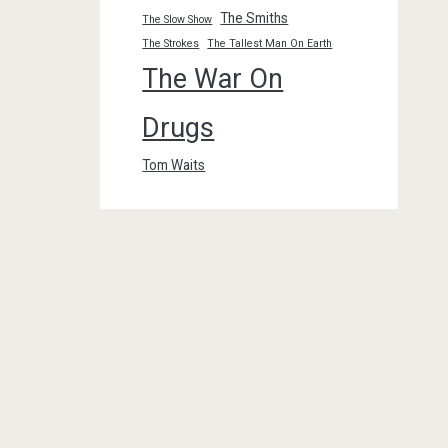
The Smiths
The Slow Show
The Strokes
The Tallest Man On Earth
The War On
Drugs
Tom Waits