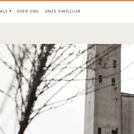
IALS
OVER ONS
ONZE VINYLCLUB
Tag:
<span>Robert
Ellis</span>