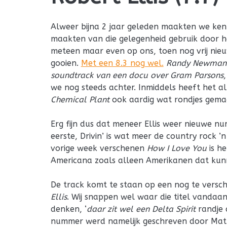
Alweer bijna 2 jaar geleden maakten we ke
maakten van die gelegenheid gebruik door he
meteen maar even op ons, toen nog vrij nieu
gooien.
Met een 8.3 nog wel.
Randy Newman e
soundtrack van een docu over Gram Parsons
we nog steeds achter. Inmiddels heeft het 
Chemical Plant
ook aardig wat rondjes gema
Erg fijn dus dat meneer Ellis weer nieuwe 
eerste, Drivin’ is wat meer de country rock ’
vorige week verschenen
How I Love You
is he
Americana zoals alleen Amerikanen dat kun
De track komt te staan op een nog te versch
Ellis
. Wij snappen wel waar die titel vandaa
denken, ‘
daar zit wel een Delta Spirit
randje 
nummer werd namelijk geschreven door Mat