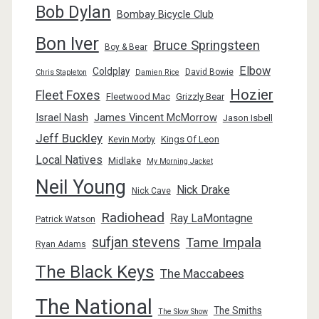
Bob Dylan
Bombay Bicycle Club
Bon Iver
Bruce Springsteen
Boy & Bear
Elbow
Coldplay
David Bowie
Chris Stapleton
Damien Rice
Hozier
Fleet Foxes
Fleetwood Mac
Grizzly Bear
Israel Nash
James Vincent McMorrow
Jason Isbell
Jeff Buckley
Kings Of Leon
Kevin Morby
Local Natives
Midlake
My Morning Jacket
Neil Young
Nick Drake
Nick Cave
Radiohead
Ray LaMontagne
Patrick Watson
sufjan stevens
Tame Impala
Ryan Adams
The Black Keys
The Maccabees
The National
The Smiths
The Slow Show