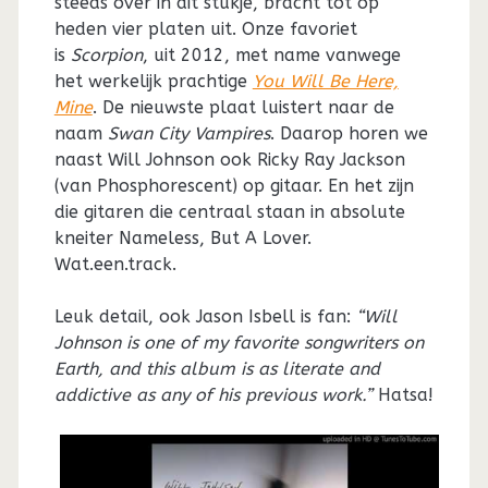
steeds over in dit stukje, bracht tot op
heden vier platen uit. Onze favoriet
is
Scorpion
, uit 2012, met name vanwege
het werkelijk prachtige
You Will Be Here,
Mine
. De nieuwste plaat luistert naar de
naam
Swan City Vampires
. Daarop horen we
naast Will Johnson ook Ricky Ray Jackson
(van Phosphorescent) op gitaar. En het zijn
die gitaren die centraal staan in absolute
kneiter Nameless, But A Lover.
Wat.een.track.
Leuk detail, ook Jason Isbell is fan:
“Will
Johnson is one of my favorite songwriters on
Earth, and this album is as literate and
addictive as any of his previous work.”
Hatsa!